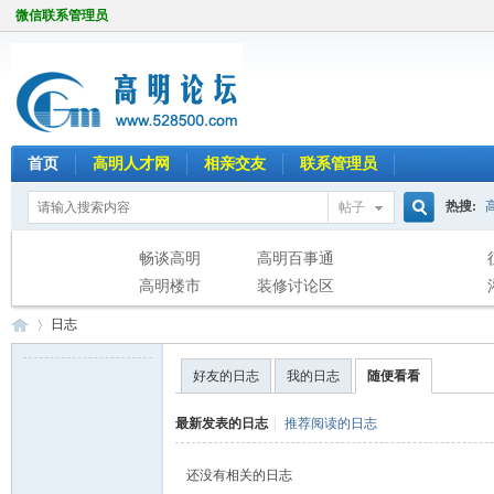
微信联系管理员
首页
高明人才网
相亲交友
联系管理员
热搜:
帖子
搜
畅谈高明
高明百事通
高明楼市
装修讨论区
日志
索
好友的日志
我的日志
随便看看
高
›
最新发表的日志
|
推荐阅读的日志
还没有相关的日志