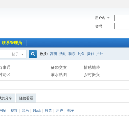
用户名
密码
联系管理员
热搜:
高明
活动
骑乐
钓鱼
摄影
户外
帖子
搜
百事通
征婚交友
情感地带
讨论区
灌水贴图
乡村振兴
索
我的分享
随便看看
网址
|
视频
|
音乐
|
Flash
|
投票
|
用户
|
帖子