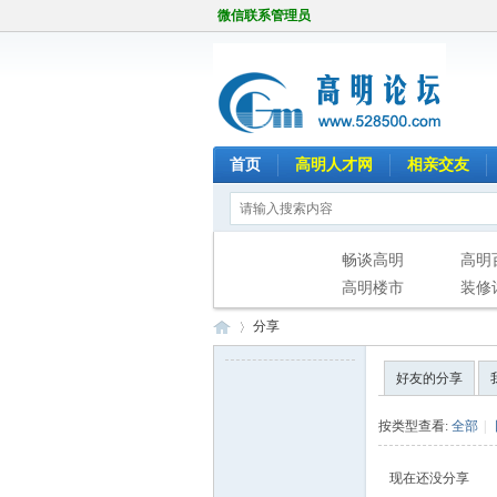
微信联系管理员
首页
高明人才网
相亲交友
畅谈高明
高明
高明楼市
装修
分享
好友的分享
高
›
按类型查看:
全部
|
现在还没分享