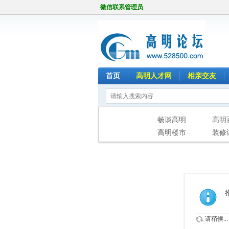
微信联系管理员
首页
高明人才网
相亲交友
畅谈高明
高明
高明楼市
装修
请稍候...