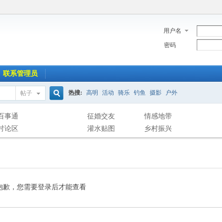
用户名
密码
联系管理员
热搜:
高明
活动
骑乐
钓鱼
摄影
户外
帖子
搜
百事通
征婚交友
情感地带
讨论区
灌水贴图
乡村振兴
索
抱歉，您需要登录后才能查看