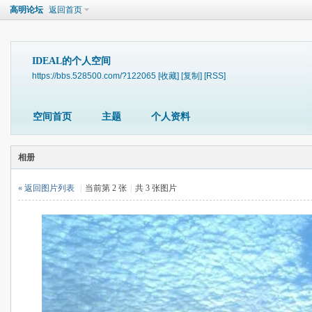
高明论坛
返回首页
IDEAL的个人空间
https://bbs.528500.com/?122065
[收藏]
[复制]
[RSS]
空间首页
主题
个人资料
相册
« 返回图片列表
|
当前第 2 张
|
共 3 张图片