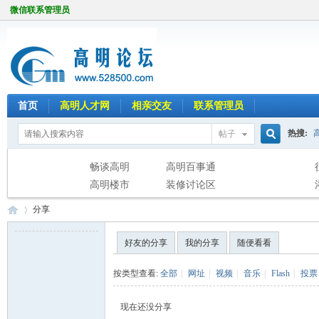
微信联系管理员
首页
高明人才网
相亲交友
联系管理员
热搜:
帖子
搜
畅谈高明
高明百事通
高明楼市
装修讨论区
分享
索
好友的分享
我的分享
随便看看
高
›
按类型查看:
全部
|
网址
|
视频
|
音乐
|
Flash
|
投票
现在还没分享