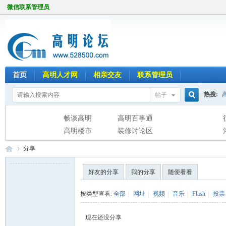
微信联系管理员
首页
高明人才网
相亲交友
联系管理员
热搜:
帖子
搜
畅谈高明
高明百事通
高明楼市
装修讨论区
分享
索
好友的分享
我的分享
随便看看
高
›
按类型查看:
全部
|
网址
|
视频
|
音乐
|
Flash
|
投票
现在还没分享