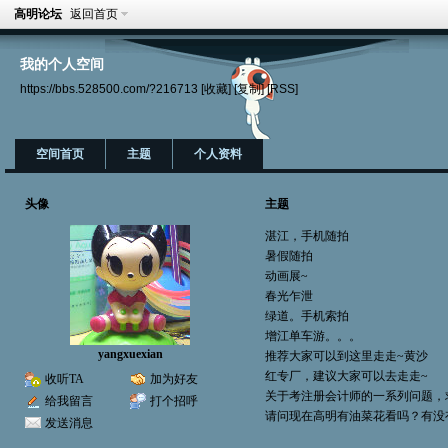
高明论坛
返回首页
我的个人空间
https://bbs.528500.com/?216713
[收藏]
[复制]
[RSS]
空间首页
主题
个人资料
头像
主题
湛江，手机随拍
暑假随拍
动画展~
春光乍泄
绿道。手机索拍
增江单车游。。。
yangxuexian
推荐大家可以到这里走走~黄沙
红专厂，建议大家可以去走走~
收听TA
加为好友
关于考注册会计师的一系列问题，
给我留言
打个招呼
请问现在高明有油菜花看吗？有没
发送消息