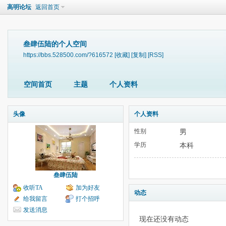
高明论坛
返回首页
叁肆伍陆的个人空间
https://bbs.528500.com/?616572
[收藏]
[复制]
[RSS]
空间首页
主题
个人资料
头像
个人资料
性别
男
学历
本科
叁肆伍陆
收听TA
加为好友
动态
给我留言
打个招呼
发送消息
现在还没有动态