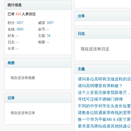
统计信息
已有
414
人来访过
分享
积分:
1057
威望:
1057
金钱:
1843
金币:
--
日志
好友:
--
主题:
34
日志:
--
相册:
--
分享:
--
现在还没有日志
相册
主题
现在还没有相册
请问各位高明有没做皮鞋的店
请问高明哪里有弹棉被？
这个人安装完偷拿我新卷尺，
记录
寻找可迁移不锈钢门师傅
不同的中学对学生头发长短要
请教各位联通家用有线的宽带
现在还没有记录
换一个华为平板M6 8.4英寸
要求菜鸟驿站或者其他快递公