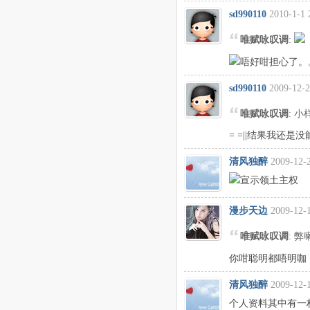
sd990110
2010-1-1 
唯赋咏叹调
:
唔好咁担心了。
sd990110
2009-12-2
唯赋咏叹调
: 
= =||结果我还是
清风独醉
2009-12-
宣示领土主权
漫步天边
2009-12-
唯赋咏叹调
: 
你咁聪明都唔明咖
清风独醉
2009-12-
个人资料其中有一栏写