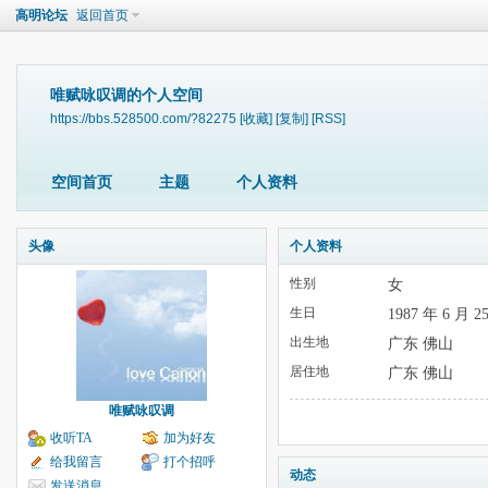
高明论坛
返回首页
唯赋咏叹调的个人空间
https://bbs.528500.com/?82275
[收藏]
[复制]
[RSS]
空间首页
主题
个人资料
头像
个人资料
性别
女
生日
1987 年 6 月 2
出生地
广东 佛山
居住地
广东 佛山
唯赋咏叹调
收听TA
加为好友
给我留言
打个招呼
动态
发送消息