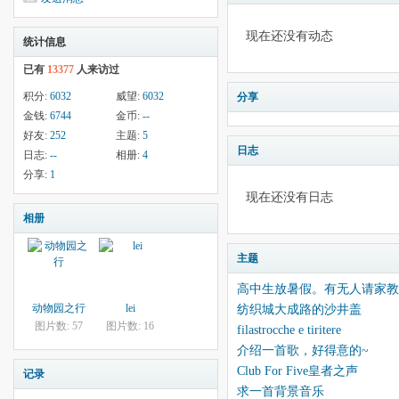
现在还没有动态
统计信息
已有
13377
人来访过
积分:
6032
威望:
6032
分享
金钱:
6744
金币:
--
好友:
252
主题:
5
日志
日志:
--
相册:
4
分享:
1
现在还没有日志
相册
主题
高中生放暑假。有无人请家教
动物园之行
lei
纺织城大成路的沙井盖
图片数: 57
图片数: 16
filastrocche e tiritere
介绍一首歌，好得意的~
Club For Five皇者之声
记录
求一首背景音乐