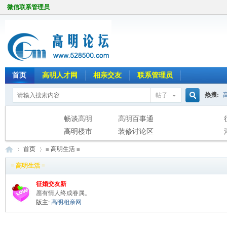
微信联系管理员
首页
高明人才网
相亲交友
联系管理员
热搜:
帖子
搜
畅谈高明
高明百事通
高明楼市
装修讨论区
首页
≡ 高明生活 ≡
索
≡ 高明生活 ≡
征婚交友新
高
»
›
愿有情人终成眷属。
版主:
高明相亲网