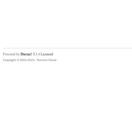
明
Powered by
Discuz!
X3.4
Licensed
Copyright © 2001-2021, Tencent Cloud.
论