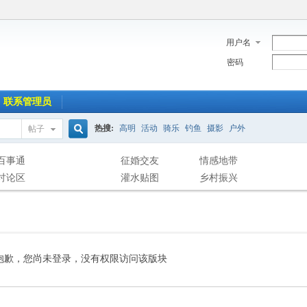
用户名
密码
联系管理员
热搜:
高明
活动
骑乐
钓鱼
摄影
户外
帖子
搜
百事通
征婚交友
情感地带
讨论区
灌水贴图
乡村振兴
索
抱歉，您尚未登录，没有权限访问该版块