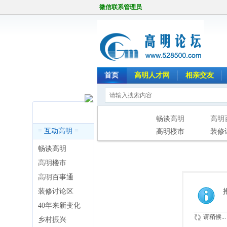
微信联系管理员
首页
高明人才网
相亲交友
版块导航
畅谈高明
高明
≡ 互动高明 ≡
高明楼市
装修
畅谈高明
高明楼市
高明百事通
装修讨论区
40年来新变化
请稍候...
乡村振兴