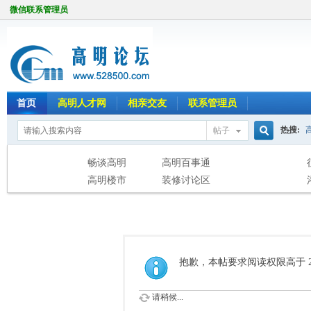
微信联系管理员
首页
高明人才网
相亲交友
联系管理员
热搜:
帖子
搜
畅谈高明
高明百事通
高明楼市
装修讨论区
索
抱歉，本帖要求阅读权限高于 2
请稍候...