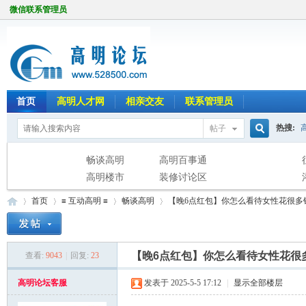
微信联系管理员
首页
高明人才网
相亲交友
联系管理员
热搜:
帖子
搜
畅谈高明
高明百事通
高明楼市
装修讨论区
首页
≡ 互动高明 ≡
畅谈高明
【晚6点红包】你怎么看待女性花很多
索
【晚6点红包】你怎么看待女性花很
查看:
9043
|
回复:
23
高
»
›
›
›
高明论坛客服
发表于 2025-5-5 17:12
|
显示全部楼层