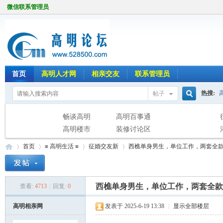
微信联系管理员
首页
高明人才网
相亲交友
联系管理员
热搜:
帖子
搜
畅谈高明
高明百事通
高明楼市
装修讨论区
首页
≡ 高明生活 ≡
征婚交友新
西樵单身男生，单位工作，两套全款房
索
西樵单身男生，单位工作，两套全款
查看:
4713
|
回复:
0
高
»
›
›
›
高明相亲网
发表于 2025-6-19 13:38
|
显示全部楼层