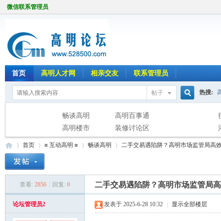
微信联系管理员
首页
高明人才网
相亲交友
联系管理员
热搜:
帖子
搜
畅谈高明
高明百事通
高明楼市
装修讨论区
首页
≡ 互动高明 ≡
畅谈高明
二手交易遇陷阱？高明市场监管局高效处
索
二手交易遇陷阱？高明市场监管局高
查看:
2856
|
回复:
0
高
»
›
›
›
论坛管理员2
发表于 2025-6-28 10:32
|
显示全部楼层