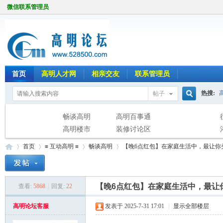
微信联系管理员
首页
高明人才网
相亲交友
联系管理员
热搜:
帖子
搜
畅谈高明
高明百事通
高明楼市
装修讨论区
首页
≡ 互动高明 ≡
畅谈高明
【晚6点红包】在家庭生活中，最让你
索
【晚6点红包】在家庭生活中，最让
查看:
5868
|
回复:
22
高
»
›
›
›
高明论坛客服
发表于 2025-7-31 17:01
|
显示全部楼层