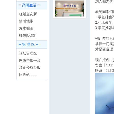
别人画大饼
≡ 高明生活 ≡
看见同学们
征婚交友新
1.零基础
情感地带
2.小班教
3.学完推
灌水贴图
明
微信|QQ群
别让梦想只
掌握一门实
≡ 管 理 区 ≡
才是硬道理
论坛管理区
现在报名，
网络举报平台
留言【CA
涉企侵权举报
联系：133 
回收站 ......
论