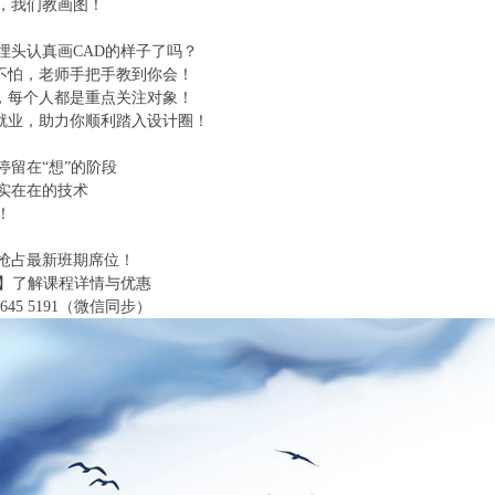
，我们教画图！
埋头认真画CAD的样子了吗？
也不怕，老师手把手教到你会！
学，每个人都是重点关注对象！
荐就业，助力你顺利踏入设计圈！
停留在“想”的阶段
实在在的技术
！
抢占最新班期席位！
D】了解课程详情与优惠
3645 5191（微信同步）