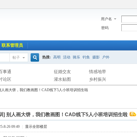
用户名
密码
联系管理员
热搜:
高明
活动
骑乐
钓鱼
摄影
户外
帖子
搜
百事通
征婚交友
情感地带
讨论区
灌水贴图
乡村振兴
别人画大饼，我们教画图！CAD线下5人小班培训招生啦
索
训]
别人画大饼，我们教画图！CAD线下5人小班培训招生啦
-8-26 09:49
|
显示全部楼层