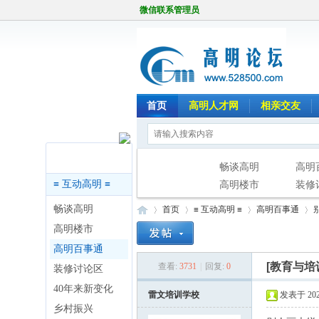
微信联系管理员
首页
高明人才网
相亲交友
版块导航
畅谈高明
高明
≡ 互动高明 ≡
高明楼市
装修
畅谈高明
首页
≡ 互动高明 ≡
高明百事通
高明楼市
高明百事通
[教育与培
查看:
3731
|
回复:
0
装修讨论区
高
»
›
›
›
40年来新变化
雷文培训学校
发表于 2025
乡村振兴