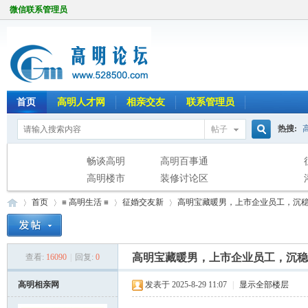
微信联系管理员
首页
高明人才网
相亲交友
联系管理员
热搜:
帖子
搜
畅谈高明
高明百事通
高明楼市
装修讨论区
首页
≡ 高明生活 ≡
征婚交友新
高明宝藏暖男，上市企业员工，沉稳
索
高明宝藏暖男，上市企业员工，沉稳
查看:
16090
|
回复:
0
高
»
›
›
›
高明相亲网
发表于 2025-8-29 11:07
|
显示全部楼层