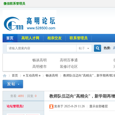
微信联系管理员
首页
高明人才网
相亲交友
联系管理员
热搜:
帖子
搜
畅谈高明
高明百事通
高明楼市
装修讨论区
首页
≡ 互动高明 ≡
畅谈高明
教师队伍迈向“高精尖”，新学期再增2
索
教师队伍迈向“高精尖”，新学期再增
查看:
4091
|
回复:
0
高
»
›
›
›
论坛管理员2
发表于 2025-8-29 11:26
|
显示全部楼层