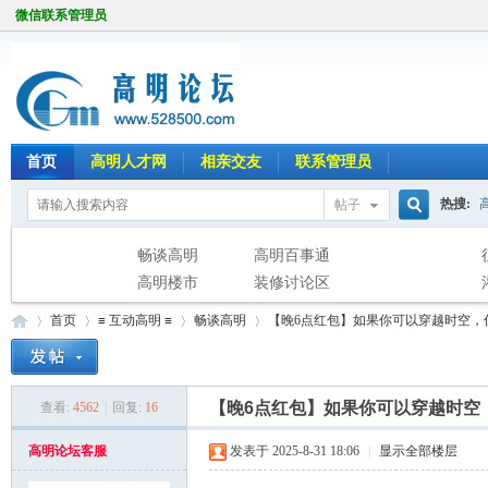
微信联系管理员
首页
高明人才网
相亲交友
联系管理员
热搜:
帖子
搜
畅谈高明
高明百事通
高明楼市
装修讨论区
首页
≡ 互动高明 ≡
畅谈高明
【晚6点红包】如果你可以穿越时空，
索
【晚6点红包】如果你可以穿越时空
查看:
4562
|
回复:
16
高
»
›
›
›
高明论坛客服
发表于 2025-8-31 18:06
|
显示全部楼层