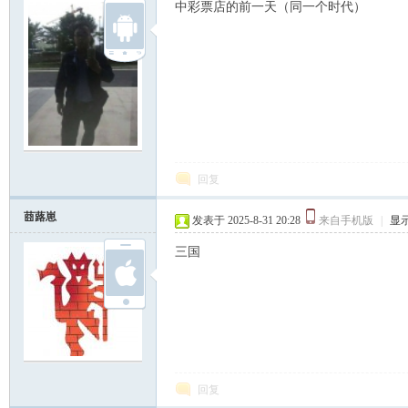
中彩票店的前一天（同一个时代）
回复
莔蕗崽
发表于 2025-8-31 20:28
来自手机版
|
显
三国
回复