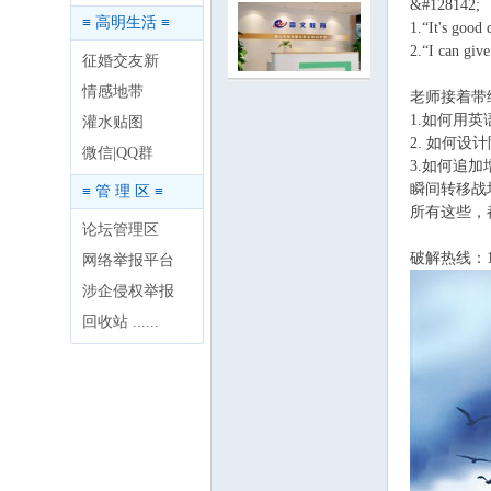
&#128142
≡ 高明生活 ≡
1.“It's goo
2.“I can gi
征婚交友新
情感地带
老师接着带
1.如何用
灌水贴图
2. 如何
明
微信|QQ群
3.如何追
瞬间转移战场
≡ 管 理 区 ≡
所有这些，
论坛管理区
破解热线：13
网络举报平台
涉企侵权举报
回收站 ......
论