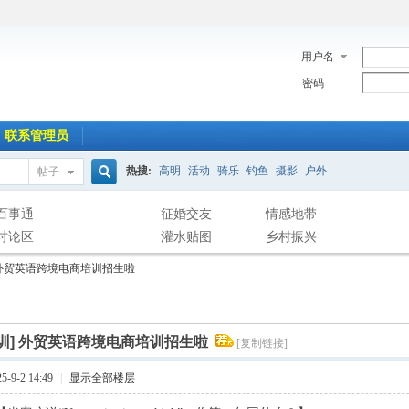
用户名
密码
联系管理员
热搜:
高明
活动
骑乐
钓鱼
摄影
户外
帖子
搜
百事通
征婚交友
情感地带
讨论区
灌水贴图
乡村振兴
外贸英语跨境电商培训招生啦
索
训]
外贸英语跨境电商培训招生啦
[复制链接]
-9-2 14:49
|
显示全部楼层