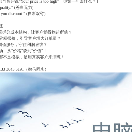
; 【当客户说“Your price is too high”，你第一句回什么？】
d quality.” (苍白无力)
ve you discount.” (自断双臂)
练：
英语拆分成本结构，让客户觉得物超所值？
设计阶梯报价，引导客户增大订单量？
加增值服务，守住利润底线？
，从“价格”谈到“价值”！
都不是模拟，是用真实客户来演练！
3 3645 5191（微信同步）