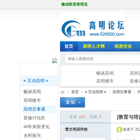
微信联系管理员
首页
高明人才网
相亲交友
版块导航
畅谈高明
高明
≡ 互动高明 ≡
高明楼市
装修
畅谈高明
首页
≡ 互动高明 ≡
高明百事通
高明楼市
高明百事通
[教育与培
查看:
4491
|
回复:
0
装修讨论区
高
»
›
›
›
40年来新变化
雷文培训学校
发表于 2025
乡村振兴