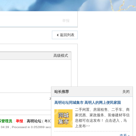
举报
返回列表
高级模式
站长推荐
关闭
本版积分规则
高明论坛同城集市 高明人的网上便民家园
二手闲置、房屋租售、二手车、商
家优惠、家政服务、装修建材等信
息都可在这发布！ 点击进入，马
系管理员
|
举报
|
高明论坛
(
粤ICP备15002740号
)
上发布>>
 04:39
, Processed in 0.052869 second(s), 19 queries .
查看 »