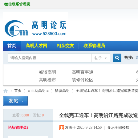
微信联系管理员
首页
高明人才网
相亲交友
联系管理员
热搜:
帖子
搜
畅谈高明
高明百事通
高明楼市
装修讨论区
首页
≡ 互动高明 ≡
畅谈高明
全线完工通车！高明沿江路完成改造
索
全线完工通车！高明沿江路完成改造
查看:
6580
|
回复:
0
高
»
›
›
›
论坛管理员2
发表于 2025-9-28 14:50
|
显示全部楼层