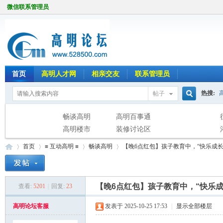
微信联系管理员
首页
高明人才网
相亲交友
联系管理员
热搜:
帖子
搜
畅谈高明
高明百事通
高明楼市
装修讨论区
首页
≡ 互动高明 ≡
畅谈高明
【晚6点红包】孩子教育中，“快乐成长”和
索
【晚6点红包】孩子教育中，“快乐成
查看:
5201
|
回复:
23
高
»
›
›
›
高明论坛客服
发表于 2025-10-25 17:53
|
显示全部楼层