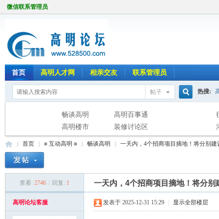
微信联系管理员
首页
高明人才网
相亲交友
联系管理员
热搜:
帖子
搜
畅谈高明
高明百事通
高明楼市
装修讨论区
首页
≡ 互动高明 ≡
畅谈高明
一天内，4个招商项目摘地！将分别建
索
一天内，4个招商项目摘地！将分别
查看:
2746
|
回复:
1
高
»
›
›
›
高明论坛客服
发表于 2025-12-31 15:29
|
显示全部楼层