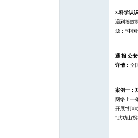
3.科学认
遇到摇蚊
源：“中
通 报
公安
详情：
全
案例一：
网络上一
开展“打
“武功山