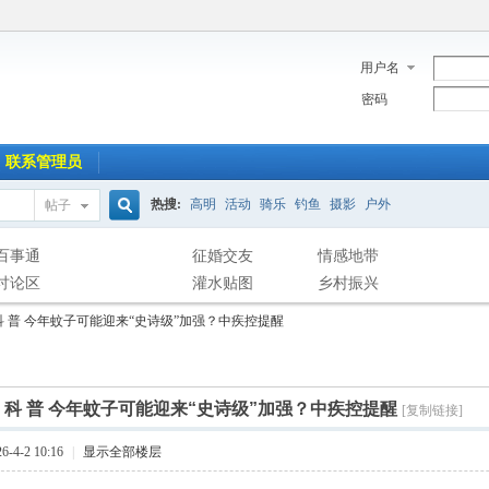
用户名
密码
联系管理员
热搜:
高明
活动
骑乐
钓鱼
摄影
户外
帖子
搜
百事通
征婚交友
情感地带
讨论区
灌水贴图
乡村振兴
科 普 今年蚊子可能迎来“史诗级”加强？中疾控提醒
索
]
科 普 今年蚊子可能迎来“史诗级”加强？中疾控提醒
[复制链接]
-4-2 10:16
|
显示全部楼层