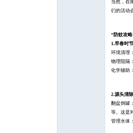
当然，在
们的活动
“防蚊攻略
1.早春时
环境清理
物理阻隔
化学辅助
2.源头清
翻盆倒罐
等。这是
管理水体