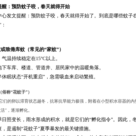
提醒：预防蚊子咬，春天就得开始
中心发文提醒：预防蚊子咬，春天就得开始了。到底是哪些蚊子
”：
蚊或致倦库蚊（常见的“家蚊”）
气温持续稳定在15°C以上。
地下车库、楼道、管道井、居民家中的温暖角落。
半休眠状态“开机重启”，急需吸血来启动繁殖。
（俗称“花蚊子”）
它们的卵以滞育状态越冬，抗寒抗旱能力极强，附着在小型积水容器的内
激活”，逐渐孵化。
季日照变长，雨水形成的积水，就是它们的“孵化指令”。因此，
查，是遏制“花蚊子”夏季暴发的最关键措施。