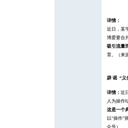
详情：
近日，某
博爱要合
吸引流量
育。（来
辟 谣 “
详情：
近
人为操作
这是一个
以“操作
众号）