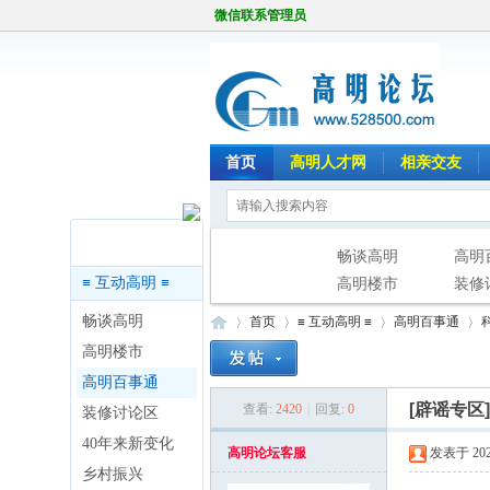
微信联系管理员
首页
高明人才网
相亲交友
版块导航
畅谈高明
高明
≡ 互动高明 ≡
高明楼市
装修
畅谈高明
首页
≡ 互动高明 ≡
高明百事通
高明楼市
高明百事通
[辟谣专区
查看:
2420
|
回复:
0
装修讨论区
高
»
›
›
›
40年来新变化
高明论坛客服
发表于 2026
乡村振兴