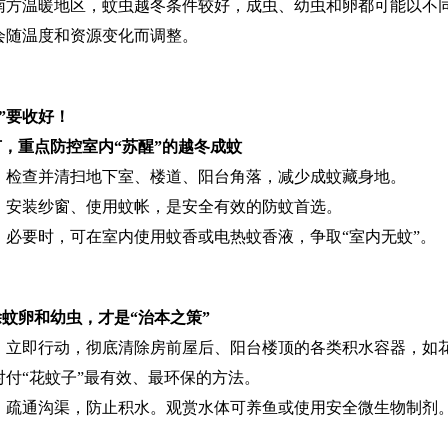
南方温暖地区，蚊虫越冬条件较好，成虫、幼虫和卵都可能以不
会随温度和资源变化而调整。
”要收好！
节，重点防控室内“苏醒”的越冬成蚊
：检查并清扫地下室、楼道、阳台角落，减少成蚊藏身地。
：安装纱窗、使用蚊帐，是安全有效的防蚊首选。
：必要时，可在室内使用蚊香或电热蚊香液，争取“室内无蚊”。
除蚊卵和幼虫，才是“治本之策”
：立即行动，彻底清除房前屋后、阳台楼顶的各类积水容器，如
对付“花蚊子”最有效、最环保的方法。
：疏通沟渠，防止积水。观赏水体可养鱼或使用安全微生物制剂