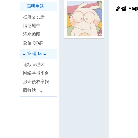
≡ 高明生活 ≡
辟 谣 “
征婚交友新
情感地带
灌水贴图
明
微信|QQ群
≡ 管 理 区 ≡
论坛管理区
网络举报平台
涉企侵权举报
回收站 ......
论