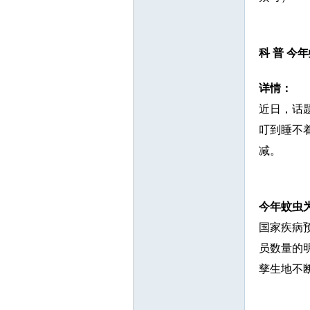
科 普
今年
详情：
近日，话
叮到睡不
减。
今年蚊虫
国家疾病
员数量的
孳生地不