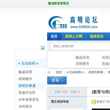
微信联系管理员
首页
高明人才网
相亲交友
版块导航
畅谈高明
高明
≡ 互动高明 ≡
高明楼市
装修
畅谈高明
首页
≡ 互动高明 ≡
高明百事通
高明楼市
高明百事通
[教育与培
查看:
1983
|
回复:
0
装修讨论区
高
»
›
›
›
40年来新变化
雷文培训学校
发表于 2026
乡村振兴