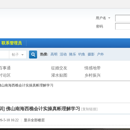
用户名
密码
联系管理员
热搜:
高明
活动
骑乐
钓鱼
摄影
户外
帖子
搜
百事通
征婚交友
情感地带
讨论区
灌水贴图
乡村振兴
佛山南海西樵会计实操真帐理解学习
索
训]
佛山南海西樵会计实操真帐理解学习
[复制链接]
-5-18 16:22
|
显示全部楼层