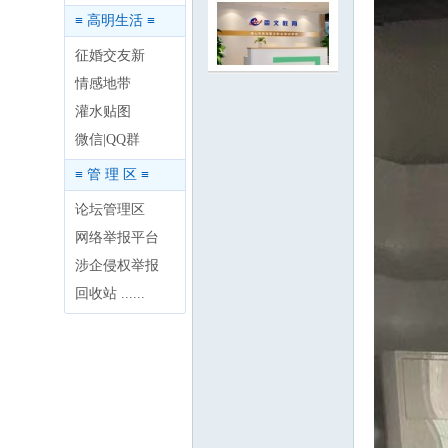
≡ 高明生活 ≡
征婚交友新
情感地带
灌水贴图
明
微信|QQ群
≡ 管 理 区 ≡
论坛管理区
网络举报平台
涉企侵权举报
回收站 ......
论