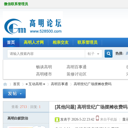
微信联系管理员
首页
高明人才网
相亲交友
联系管理员
热搜:
帖子
搜
畅谈高明
高明百事通
高明楼市
装修讨论区
首页
≡ 互动高明 ≡
高明百事通
高明世纪广场摆摊收费吗
索
[其他问题]
高明世纪广场摆摊收费吗
查看:
2713
|
回复:
1
高
»
›
›
›
高明白蚁防治
发表于 2026-5-22 23:42
来自手机版
|
显