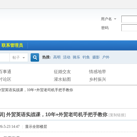
用户名
密码
联系管理员
热搜:
高明
活动
骑乐
钓鱼
摄影
户外
帖子
搜
百事通
征婚交友
情感地带
讨论区
灌水贴图
乡村振兴
外贸英语实战课，10年+外贸老司机手把手教你
索
训]
外贸英语实战课，10年+外贸老司机手把手教你
[复制链接]
-5-23 14:47
|
显示全部楼层