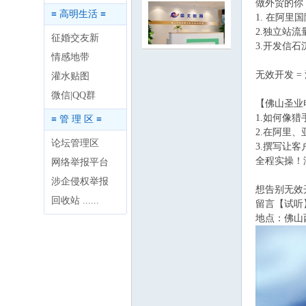
做外贸的你
≡ 高明生活 ≡
1. 在阿
2.独立站流
征婚交友新
3.开发信石
情感地带
无效开发 
灌水贴图
明
微信|QQ群
【佛山圣业
1.如何像
≡ 管 理 区 ≡
2.在阿里
论坛管理区
3.撰写让
全程实操！
网络举报平台
涉企侵权举报
想告别无效
回收站 ......
留言【试听
地点：佛山
论