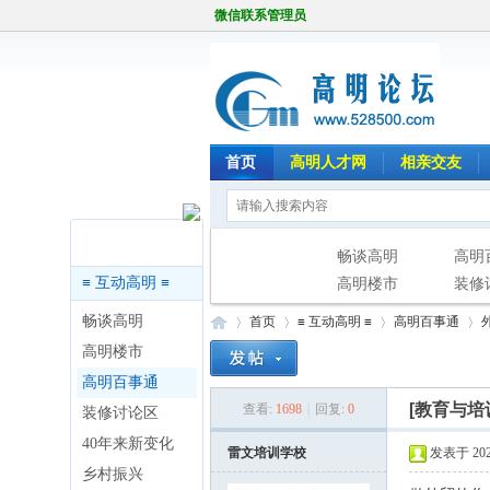
微信联系管理员
首页
高明人才网
相亲交友
版块导航
畅谈高明
高明
≡ 互动高明 ≡
高明楼市
装修
畅谈高明
首页
≡ 互动高明 ≡
高明百事通
高明楼市
高明百事通
[教育与培
查看:
1698
|
回复:
0
装修讨论区
高
»
›
›
›
40年来新变化
雷文培训学校
发表于 2026
乡村振兴