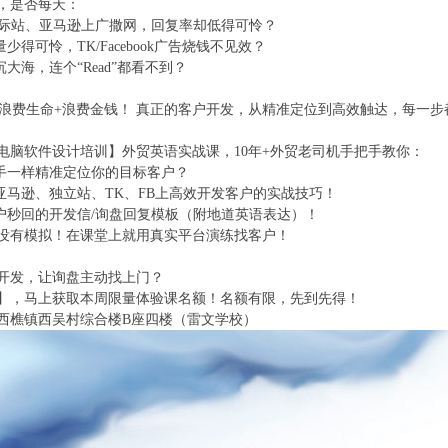
，是否每天：
里国际站、亚马逊上广撒网，回复率却低得可怜？
量少得可怜，TK/Facebook广告烧钱不见效？
沉大海，连个“Read”都看不到？
= 浪费生命+浪费金钱！ 真正的客户开发，从精准定位到高效触达，每一
电脑软件设计培训】外贸英语实战课，10年+外贸老司机手把手教你：
猎手一样精准定位你的目标客户？
、亚马逊、独立站、TK、FB上高效开发客户的实战技巧！
客户秒回的开发信/询盘回复模板（附地道英语表达）！
没有模拟！在课堂上就用真实平台演练找客户！
开发，让询盘主动找上门？
】，马上获取本周限量体验课名额！名额有限，先到先得！
西樵镇西吴村综合楼B座四楼（雷文学校）