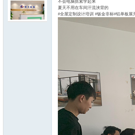
不会电脑抓紧学起来
夏天不用在车间汗流浃背的
#全屋定制设计培训 #钣金非标#铝单板展
明
论