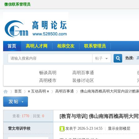
微信联系管理员
首页
高明人才网
相亲交友
联系管理员
热搜:
帖子
搜
畅谈高明
高明百事通
高明楼市
装修讨论区
首页
≡ 互动高明 ≡
高明百事通
佛山南海西樵高明大同室内设计酷家
索
[教育与培训]
佛山南海西樵高明大同
查看:
1770
|
回复:
0
高
»
›
›
›
雷文培训学校
发表于 2026-5-23 14:55
|
显示全部楼层