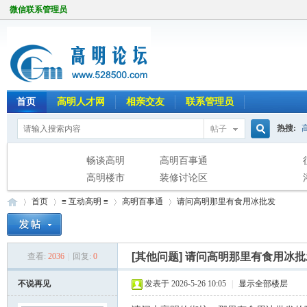
微信联系管理员
首页
高明人才网
相亲交友
联系管理员
热搜:
帖子
搜
畅谈高明
高明百事通
高明楼市
装修讨论区
首页
≡ 互动高明 ≡
高明百事通
请问高明那里有食用冰批发
索
[其他问题]
请问高明那里有食用冰批
查看:
2036
|
回复:
0
高
»
›
›
›
不说再见
发表于 2026-5-26 10:05
|
显示全部楼层