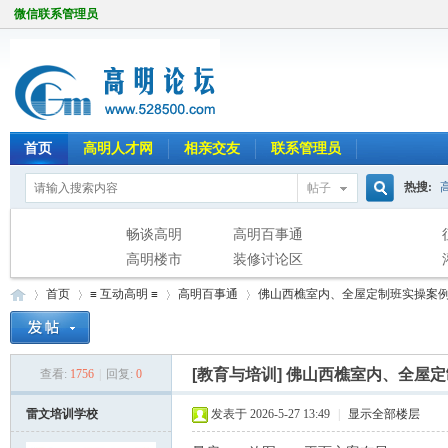
微信联系管理员
首页
高明人才网
相亲交友
联系管理员
热搜:
帖子
搜
畅谈高明
高明百事通
高明楼市
装修讨论区
首页
≡ 互动高明 ≡
高明百事通
佛山西樵室内、全屋定制班实操案
索
[教育与培训]
佛山西樵室内、全屋定
查看:
1756
|
回复:
0
高
»
›
›
›
雷文培训学校
发表于 2026-5-27 13:49
|
显示全部楼层