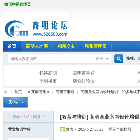
微信联系管理员
首页
高明人才网
相亲交友
联系管理员
热搜:
帖子
搜
畅谈高明
高明百事通
高明楼市
装修讨论区
首页
≡ 互动高明 ≡
高明百事通
高明圣业室内设计培训，20多年线
索
[教育与培训]
高明圣业室内设计培训
查看:
1845
|
回复:
0
高
»
›
›
›
雷文培训学校
发表于 2026-5-27 20:25
|
显示全部楼层