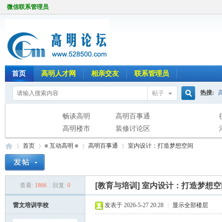
微信联系管理员
首页
高明人才网
相亲交友
联系管理员
热搜:
帖子
搜
畅谈高明
高明百事通
高明楼市
装修讨论区
首页
≡ 互动高明 ≡
高明百事通
室内设计：打造梦想空间
索
[教育与培训]
室内设计：打造梦想空
查看:
1866
|
回复:
0
高
»
›
›
›
雷文培训学校
发表于 2026-5-27 20:28
|
显示全部楼层