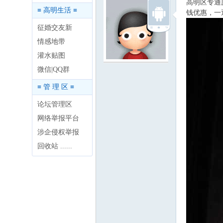
高明区专通
≡ 高明生活 ≡
钱优惠，一
征婚交友新
情感地带
灌水贴图
明
微信|QQ群
≡ 管 理 区 ≡
论坛管理区
网络举报平台
涉企侵权举报
回收站 ......
论