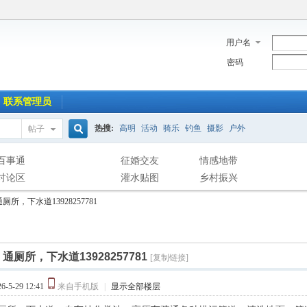
用户名
密码
联系管理员
热搜:
高明
活动
骑乐
钓鱼
摄影
户外
帖子
搜
百事通
征婚交友
情感地带
讨论区
灌水贴图
乡村振兴
通厕所，下水道13928257781
索
]
通厕所，下水道13928257781
[复制链接]
-5-29 12:41
来自手机版
|
显示全部楼层