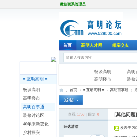
微信联系管理员
首页
高明人才网
相亲交友
版块导航
畅谈高明
高明
≡ 互动高明 ≡
高明楼市
装修
畅谈高明
首页
≡ 互动高明 ≡
高明百事通
高明楼市
高明百事通
[其他问题
查看:
1758
|
回复:
0
装修讨论区
高
»
›
›
›
40年来新变化
旺达清洁
发表于 2026
乡村振兴