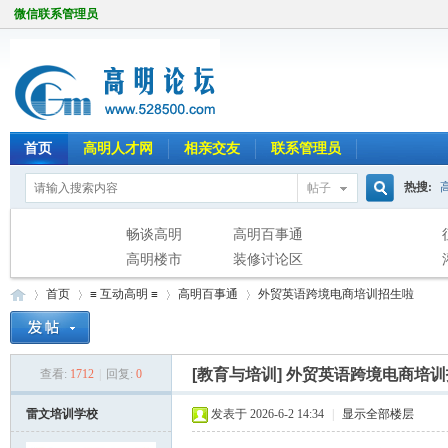
微信联系管理员
首页
高明人才网
相亲交友
联系管理员
热搜:
帖子
搜
畅谈高明
高明百事通
高明楼市
装修讨论区
首页
≡ 互动高明 ≡
高明百事通
外贸英语跨境电商培训招生啦
索
[教育与培训]
外贸英语跨境电商培训
查看:
1712
|
回复:
0
高
»
›
›
›
雷文培训学校
发表于 2026-6-2 14:34
|
显示全部楼层