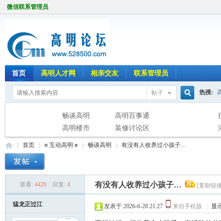
微信联系管理员
首页
高明人才网
相亲交友
联系管理员
热搜:
帖子
搜
畅谈高明
高明百事通
高明楼市
装修讨论区
首页
≡ 互动高明 ≡
畅谈高明
有没有人收养过小孩子…
索
有没有人收养过小孩子…
查看:
4429
|
回复:
4
[复制链接
高
»
›
›
›
猛龙正过江
发表于 2026-6-28 21:27
来自手机版
|
显